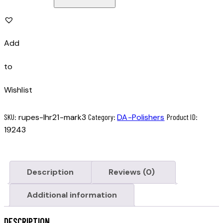
BIGFOOT
LHR21
MARK-
3
Add
DUAL
ACTION
to
(DA)
POLISHER
Wishlist
quantity
SKU:
rupes-lhr21-mark3
Category:
DA-Polishers
Product ID:
19243
Description
Reviews (0)
Additional information
DESCRIPTION