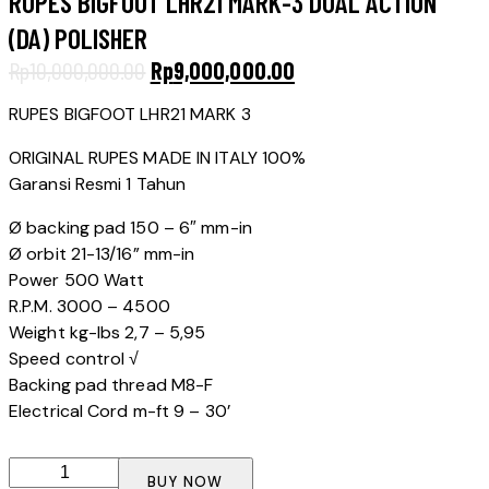
RUPES BIGFOOT LHR21 MARK-3 DUAL ACTION
(DA) POLISHER
Original
Current
Rp
10,000,000.00
Rp
9,000,000.00
price
price
RUPES BIGFOOT LHR21 MARK 3
was:
is:
Rp10,000,000.00.
Rp9,000,000.00.
ORIGINAL RUPES MADE IN ITALY 100%
Garansi Resmi 1 Tahun
Ø backing pad 150 – 6″ mm-in
Ø orbit 21-13/16” mm-in
Power 500 Watt
R.P.M. 3000 – 4500
Weight kg-lbs 2,7 – 5,95
Speed control √
Backing pad thread M8-F
Electrical Cord m-ft 9 – 30’
RUPES
BUY NOW