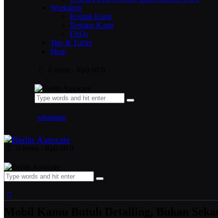
Workshop
Kontak Kami
Tentang Kami
FAQs
Tips & Tricks
Shop
0 items
-
Rp0.00
0
whatsapp
0 items
-
Rp0.00
0
Mobil Kamu Butuh Detailing, Bukan Seka