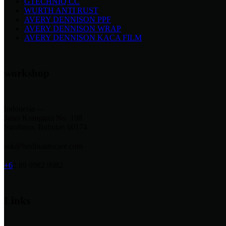
GTECHNIQ CC
WURTH ANTI RUST
AVERY DENNISON PPF
AVERY DENNISON WRAP
AVERY DENNISON KACA FILM
workshop
Indonesia —
Jalan Kranggan No. 108
Surabaya, Bubutan 60174
ask@berlinautocare.com
+6
2 89 9982 9982
Links