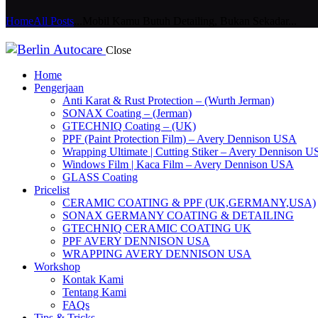
Home
All Posts
...
Mobil Kamu Butuh Detailing, Bukan Sekadar...
Close
Home
Pengerjaan
Anti Karat & Rust Protection – (Wurth Jerman)
SONAX Coating – (Jerman)
GTECHNIQ Coating – (UK)
PPF (Paint Protection Film) – Avery Dennison USA
Wrapping Ultimate | Cutting Stiker – Avery Dennison 
Windows Film | Kaca Film – Avery Dennison USA
GLASS Coating
Pricelist
CERAMIC COATING & PPF (UK,GERMANY,USA)
SONAX GERMANY COATING & DETAILING
GTECHNIQ CERAMIC COATING UK
PPF AVERY DENNISON USA
WRAPPING AVERY DENNISON USA
Workshop
Kontak Kami
Tentang Kami
FAQs
Tips & Tricks