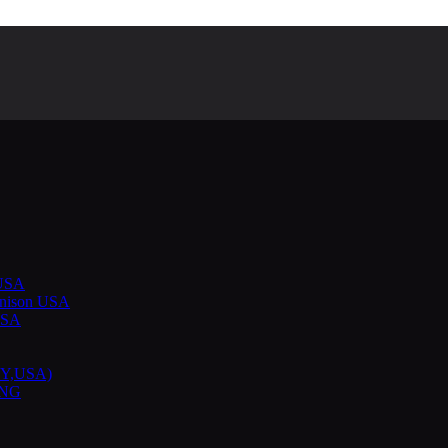
 USA
ennison USA
USA
Y,USA)
ING