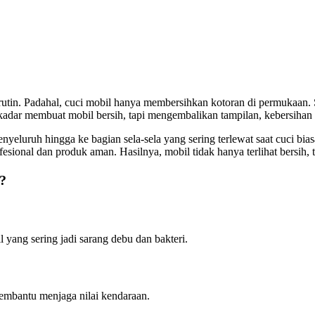
tin. Padahal, cuci mobil hanya membersihkan kotoran di permukaan. S
 sekadar membuat mobil bersih, tapi mengembalikan tampilan, kebersiha
menyeluruh hingga ke bagian sela-sela yang sering terlewat saat cuci bias
ional dan produk aman. Hasilnya, mobil tidak hanya terlihat bersih, ta
?
il yang sering jadi sarang debu dan bakteri.
 membantu menjaga nilai kendaraan.