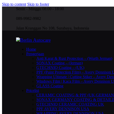
Skip to content
Skip to footer
Senin - Minggu 08:00 - 18:00
089-9982-9982
Jalan Kranggan No 108, Surabaya, Indonesia
Home
Pengerjaan
Anti Karat & Rust Protection – (Wurth Jerman)
SONAX Coating – (Jerman)
GTECHNIQ Coating – (UK)
PPF (Paint Protection Film) – Avery Dennison
Wrapping Ultimate | Cutting Stiker – Avery D
Windows Film | Kaca Film – Avery Dennison 
GLASS Coating
Pricelist
CERAMIC COATING & PPF (UK,GERMAN
SONAX GERMANY COATING & DETAIL
GTECHNIQ CERAMIC COATING UK
PPF AVERY DENNISON USA
WRAPPING AVERY DENNISON USA