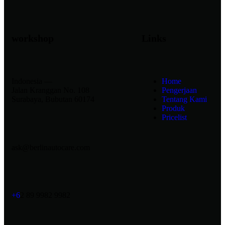
workshop
Links
Indonesia —
Home
Jalan Kranggan No. 108
Pengerjaan
Surabaya, Bubutan 60174
Tentang Kami
Produk
Pricelist
ask@berlinautocare.com
+6
2 89 9982 9982