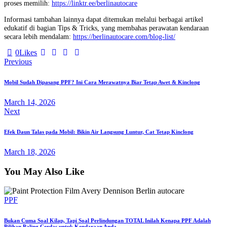
proses memilih:
https://linktr.ee/berlinautocare
Informasi tambahan lainnya dapat ditemukan melalui berbagai artikel
edukatif di bagian Tips & Tricks, yang membahas perawatan kendaraan
secara lebih mendalam:
https://berlinautocare.com/blog-list/
0
Likes
Previous
Mobil Sudah Dipasang PPF? Ini Cara Merawatnya Biar Tetap Awet & Kinclong
March 14, 2026
Next
Efek Daun Talas pada Mobil: Bikin Air Langsung Luntur, Cat Tetap Kinclong
March 18, 2026
You May Also Like
PPF
Bukan Cuma Soal Kilap, Tapi Soal Perlindungan TOTAL Inilah Kenapa PPF Adalah
Pilihan Paling Cerdas untuk Kendaraan Anda