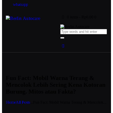
whatsapp
0 items
-
Rp0.00
0
Fun Fact: Mobil Warna Terang &
Mencolok Lebih Sering Kena Kotoran
Burung. Mitos atau Fakta?
Home
All Posts
...
Fun Fact: Mobil Warna Terang & Mencolok...