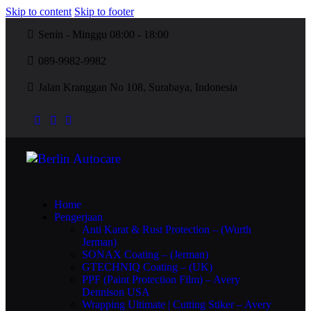
Skip to content
Skip to footer
Senin - Minggu 08:00 - 18:00
089-9982-9982
Jalan Kranggan No 108, Surabaya, Indonesia
Home
Pengerjaan
Anti Karat & Rust Protection – (Wurth
Jerman)
SONAX Coating – (Jerman)
GTECHNIQ Coating – (UK)
PPF (Paint Protection Film) – Avery
Dennison USA
Wrapping Ultimate | Cutting Stiker – Avery