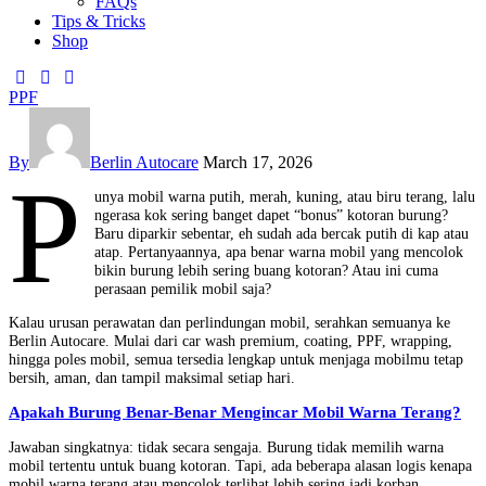
FAQs
Tips & Tricks
Shop
PPF
By
Berlin Autocare
March 17, 2026
P
unya mobil warna putih, merah, kuning, atau biru terang, lalu
ngerasa kok sering banget dapet “bonus” kotoran burung?
Baru diparkir sebentar, eh sudah ada bercak putih di kap atau
atap. Pertanyaannya, apa benar warna mobil yang mencolok
bikin burung lebih sering buang kotoran? Atau ini cuma
perasaan pemilik mobil saja?
Kalau urusan perawatan dan perlindungan mobil, serahkan semuanya ke
Berlin Autocare. Mulai dari car wash premium, coating, PPF, wrapping,
hingga poles mobil, semua tersedia lengkap untuk menjaga mobilmu tetap
bersih, aman, dan tampil maksimal setiap hari.
Apakah Burung Benar-Benar Mengincar Mobil Warna Terang?
Jawaban singkatnya: tidak secara sengaja. Burung tidak memilih warna
mobil tertentu untuk buang kotoran. Tapi, ada beberapa alasan logis kenapa
mobil warna terang atau mencolok terlihat lebih sering jadi korban.