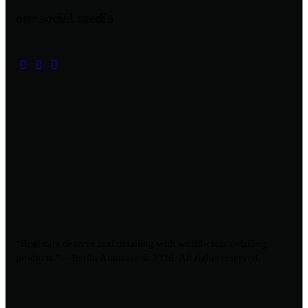
our social media
“Real cars deserve real detailing with world-class detailing
products.” – Berlin Autocare © 2026. All rights reserved.